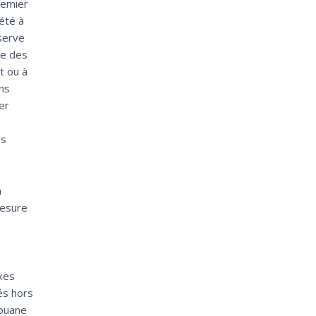
remier
été à
éserve
le des
t ou à
ons
er
es
a
mesure
xes
és hors
douane