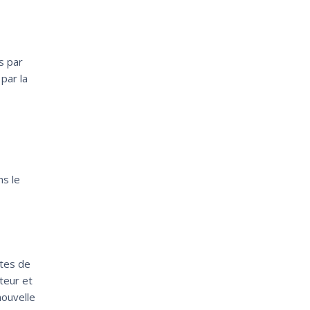
s par
 par la
ns le
ntes de
teur et
nouvelle