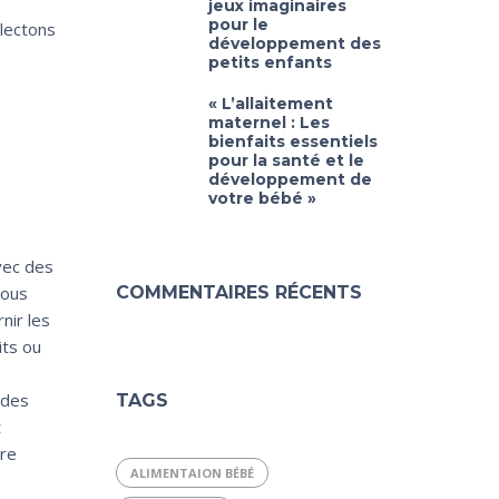
jeux imaginaires
pour le
llectons
développement des
petits enfants
« L’allaitement
maternel : Les
bienfaits essentiels
pour la santé et le
développement de
votre bébé »
vec des
Nous
COMMENTAIRES RÉCENTS
nir les
its ou
 des
TAGS
t
tre
ALIMENTAION BÉBÉ