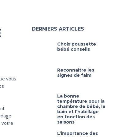
DERNIERS ARTICLES
E
Choix poussette
bébé conseils
Reconnaître les
signes de faim
que vous
os
La bonne
température pour la
chambre de bébé, le
ant
bain et l’habillage
ondage
en fonction des
saisons
e votre
L’importance des