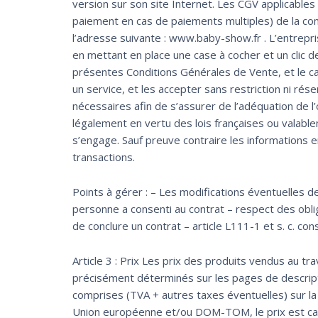
version sur son site Internet. Les CGV applicables
paiement en cas de paiements multiples) de la com
l’adresse suivante : www.baby-show.fr . L’entrepri
en mettant en place une case à cocher et un clic de
présentes Conditions Générales de Vente, et le ca
un service, et les accepter sans restriction ni rése
nécessaires afin de s’assurer de l’adéquation de l
légalement en vertu des lois françaises ou valabl
s’engage. Sauf preuve contraire les informations 
transactions.
Points à gérer : – Les modifications éventuelles 
personne a consenti au contrat – respect des obli
de conclure un contrat – article L111-1 et s. c. con
Article 3 : Prix Les prix des produits vendus au t
précisément déterminés sur les pages de descript
comprises (TVA + autres taxes éventuelles) sur l
Union européenne et/ou DOM-TOM, le prix est cal