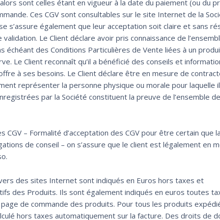
 alors sont celles étant en vigueur à la date du paiement (ou du p
mande. Ces CGV sont consultables sur le site Internet de la Soci
se s’assure également que leur acceptation soit claire et sans r
 validation. Le Client déclare avoir pris connaissance de l’ensemb
s échéant des Conditions Particulières de Vente liées à un produi
rve. Le Client reconnaît qu’il a bénéficié des conseils et informati
’offre à ses besoins. Le Client déclare être en mesure de contract
ement représenter la personne physique ou morale pour laquelle il
enregistrées par la Société constituent la preuve de l’ensemble d
des CGV – Formalité d’acceptation des CGV pour être certain que l
gations de conseil – on s’assure que le client est légalement en 
so.
ravers des sites Internet sont indiqués en Euros hors taxes et
ifs des Produits. Ils sont également indiqués en euros toutes ta
a page de commande des produits. Pour tous les produits expédi
culé hors taxes automatiquement sur la facture. Des droits de 