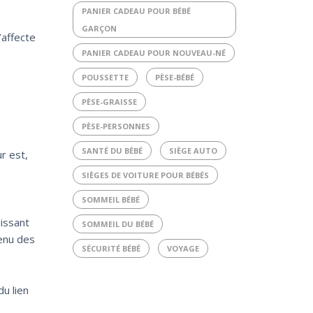
PANIER CADEAU POUR BÉBÉ
GARÇON
’affecte
PANIER CADEAU POUR NOUVEAU-NÉ
POUSSETTE
PÈSE-BÉBÉ
PÈSE-GRAISSE
PÈSE-PERSONNES
SANTÉ DU BÉBÉ
SIÈGE AUTO
r est,
SIÈGES DE VOITURE POUR BÉBÉS
SOMMEIL BÉBÉ
gissant
SOMMEIL DU BÉBÉ
tenu des
SÉCURITÉ BÉBÉ
VOYAGE
du lien