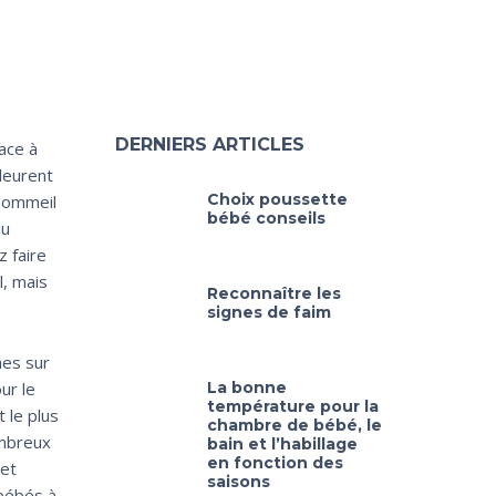
DERNIERS ARTICLES
ace à
pleurent
Choix poussette
 sommeil
bébé conseils
au
z faire
l, mais
Reconnaître les
signes de faim
hes sur
ur le
La bonne
température pour la
 le plus
chambre de bébé, le
ombreux
bain et l’habillage
en fonction des
 et
saisons
 bébés à