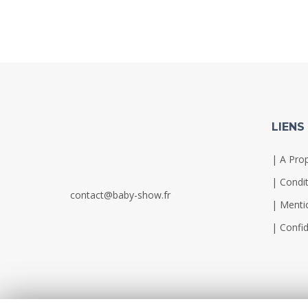
LIENS
|
A Pro
|
Condit
contact@baby-show.fr
|
Menti
|
Confid