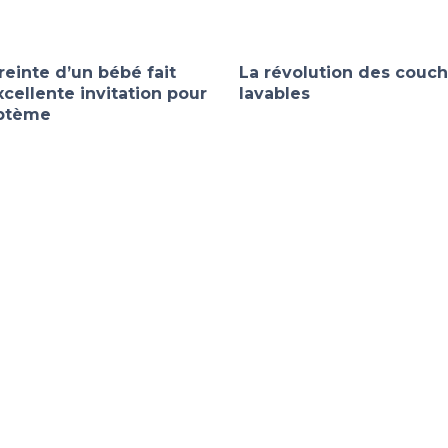
einte d’un bébé fait
La révolution des couc
cellente invitation pour
lavables
ptème