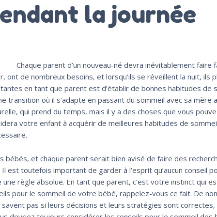
endant la journée
Chaque parent d’un nouveau-né devra inévitablement faire f
ont de nombreux besoins, et lorsqu’ils se réveillent la nuit, ils 
rtantes en tant que parent est d’établir de bonnes habitudes de
e transition où il s’adapte en passant du sommeil avec sa mère 
aturelle, qui prend du temps, mais il y a des choses que vous pouve
idera votre enfant à acquérir de meilleures habitudes de sommei
essaire.
s bébés, et chaque parent serait bien avisé de faire des recherc
Il est toutefois important de garder à l’esprit qu’aucun conseil po
e règle absolue. En tant que parent, c’est votre instinct qui est
eils pour le sommeil de votre bébé, rappelez-vous ce fait. De n
savent pas si leurs décisions et leurs stratégies sont correctes,
us devriez toujours considérer les conseils pour le sommeil des