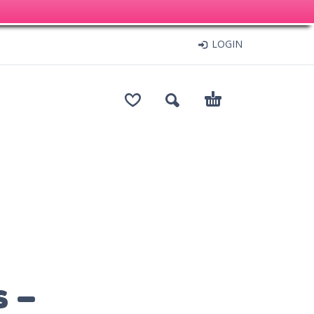
LOGIN
s –