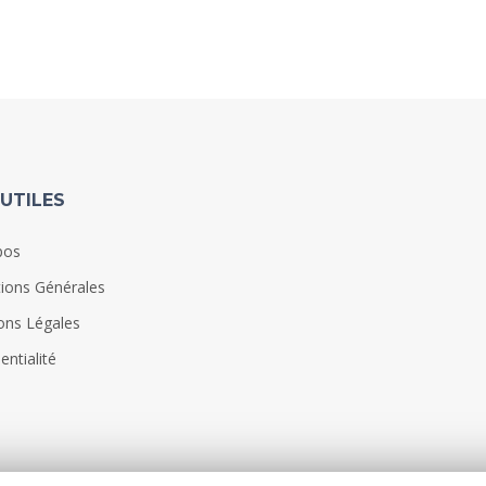
 UTILES
pos
ions Générales
ons Légales
entialité