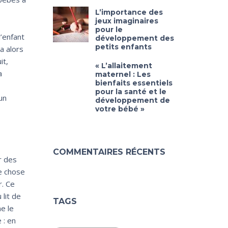
L’importance des
jeux imaginaires
pour le
’enfant
développement des
petits enfants
a alors
it,
« L’allaitement
a
maternel : Les
bienfaits essentiels
pour la santé et le
un
développement de
votre bébé »
COMMENTAIRES RÉCENTS
r des
ue chose
r. Ce
 lit de
TAGS
ne le
 : en